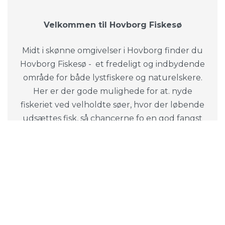
Velkommen til Hovborg Fiskesø
Midt i skønne omgivelser i Hovborg finder du
Hovborg Fiskesø - et fredeligt og indbydende
område for både lystfiskere og naturelskere.
Her er der gode mulighede for at. nyde
fiskeriet ved velholdte søer, hvor der løbende
udsættes fisk, så chancerne fo en god fangst
er i top. Området indbyder til ro, fordybelse
og hyggelige timer ved vandet.
Uanset om du er nybegynder eller erfaren
fisker, er Hovborg Fiskesø et oplagt valg. Her
er plads til både afslapning og gode
oplevelser med familie og venner. Der er fine