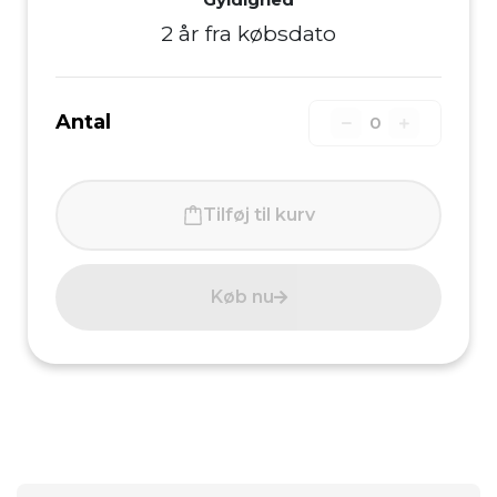
2 år fra købsdato
Antal
0
Tilføj til kurv
Køb nu