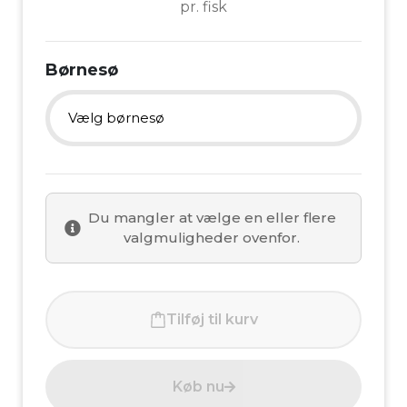
pr. fisk
Børnesø
Vælg børnesø
1 fisk
Du mangler at vælge en eller flere
2 fisk
valgmuligheder ovenfor.
3 fisk
Tilføj til kurv
Køb nu